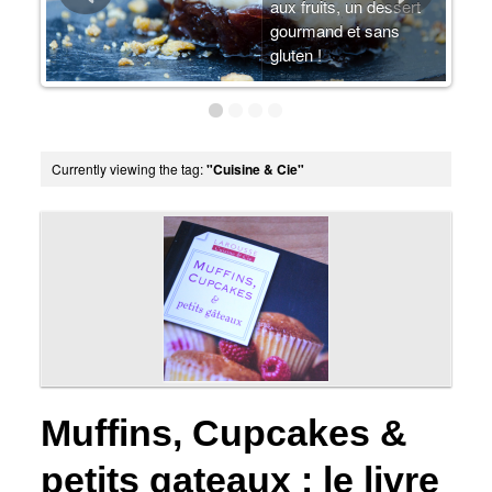
arte
aux fruits, un dessert
u-
gourmand et sans
gluten !
Currently viewing the tag:
"Cuisine & Cie"
Muffins, Cupcakes &
petits gateaux : le livre