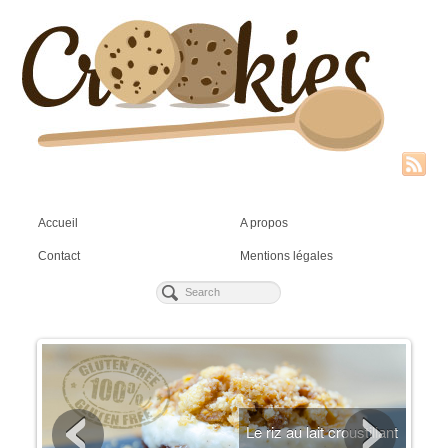
Accueil
A propos
Contact
Mentions légales
ien
Le riz au lait croustillant