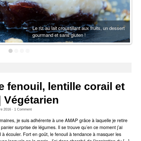
Le riz au lait croustillant aux fruits, un dessert
gourmand et sans gluten !
 fenouil, lentille corail et
| Végétarien
re 2016
·
1
Comment
aines, je suis adhérente à une AMAP grâce à laquelle je retire
anier surprise de légumes. Il se trouve qu’en ce moment j’ai
 à écouler. Fort en goût, le fenouil à tendance à masquer les
vec lesquels on le marie. J’ai donc cherché de l’inspiration du [...]