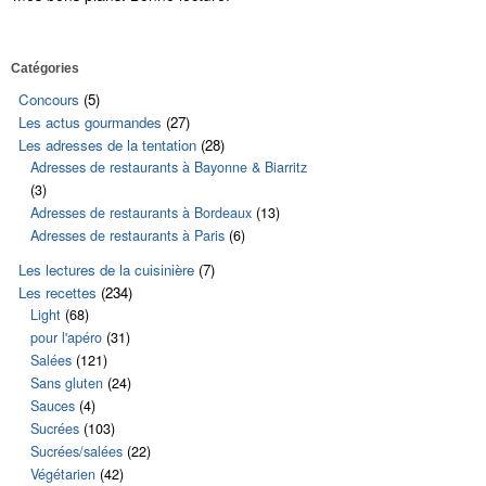
Catégories
Cédez à l'orig
Concours
(5)
carottes et a
Les actus gourmandes
(27)
Les adresses de la tentation
(28)
Adresses de restaurants à Bayonne & Biarritz
(3)
Adresses de restaurants à Bordeaux
(13)
Adresses de restaurants à Paris
(6)
Les lectures de la cuisinière
(7)
Les recettes
(234)
Light
(68)
pour l'apéro
(31)
Salées
(121)
Sans gluten
(24)
Sauces
(4)
Sucrées
(103)
Sucrées/salées
(22)
Végétarien
(42)