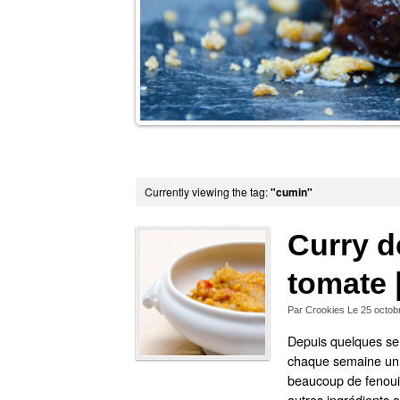
e part de cette tarte
r ?
Currently viewing the tag:
"cumin"
Curry de
tomate 
Par
Crookies
Le
25 octob
Depuis quelques sem
chaque semaine un p
beaucoup de fenouil
autres ingrédients a