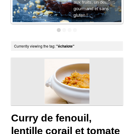
arte
aux fruits, un dessert
u-
gourmand et sans
gluten !
Currently viewing the tag:
"échalote"
Curry de fenouil,
lentille corail et tomate