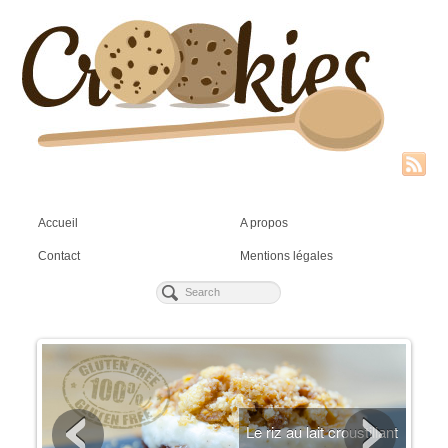
Accueil
A propos
Contact
Mentions légales
ien
Le riz au lait croustillant