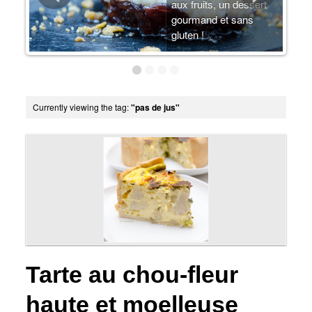
arte
aux fruits, un dessert
u-
gourmand et sans
gluten !
Currently viewing the tag:
"pas de jus"
Tarte au chou-fleur
haute et moelleuse