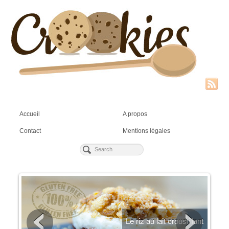
Accueil
A propos
Contact
Mentions légales
ien
Le riz au lait croustillant