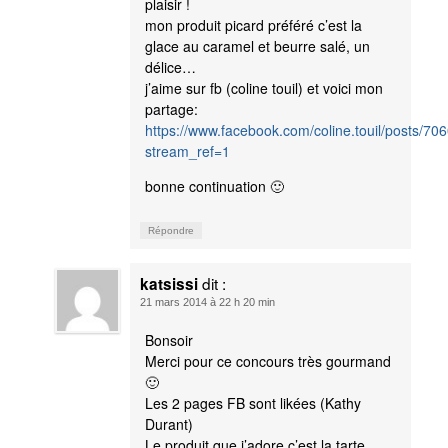
plaisir !
mon produit picard préféré c’est la
glace au caramel et beurre salé, un
délice…
j’aime sur fb (coline touil) et voici mon
partage:
https://www.facebook.com/coline.touil/posts/
stream_ref=1
bonne continuation 🙂
Répondre
dit :
katsissi
21 mars 2014 à 22 h 20 min
Bonsoir
Merci pour ce concours très gourmand
🙂
Les 2 pages FB sont likées (Kathy
Durant)
Le produit que j’adore c’est la tarte