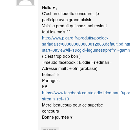
Hello ♥ ,
C’est un chouette concours , je
participe avec grand plaisir .
Voici le produit qui chez moi revient
tout les mois ^^
http://www.picard.fr/produits/poelee-
sarladaise/000000000000012866,default,pd.ht
start=0&viewAll=1&cgid=legumes&prefn1=ga
( c’est trop trop bon )
-Pseudo facebook : Élodie Friedman -
Adresse mail : elofri (arobase)
hotmail.fr
Partager :
FB :
https://www.facebook.com/elodie.friedman.9/
stream_ref=10
Merci beaucoup pour ce superbe
concours
Bonne journée ♥
Répondre