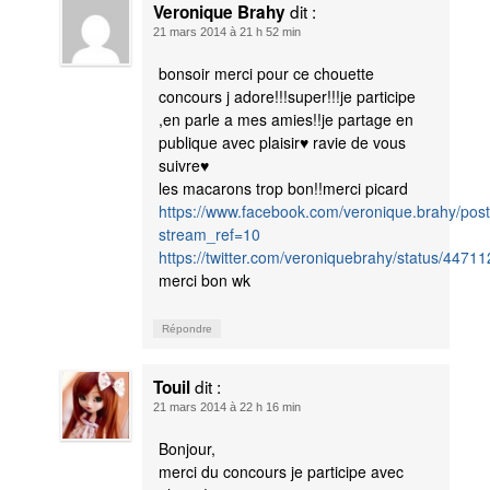
dit :
Veronique Brahy
21 mars 2014 à 21 h 52 min
bonsoir merci pour ce chouette
concours j adore!!!super!!!je participe
,en parle a mes amies!!je partage en
publique avec plaisir♥ ravie de vous
suivre♥
les macarons trop bon!!merci picard
https://www.facebook.com/veronique.brahy/po
stream_ref=10
https://twitter.com/veroniquebrahy/status/447
merci bon wk
Répondre
dit :
Touil
21 mars 2014 à 22 h 16 min
Bonjour,
merci du concours je participe avec