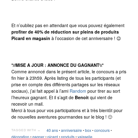
Et n’oubliez pas en attendant que vous pouvez également
profiter de 40% de réduction sur pleins de produits
Picard en magasin
à l’occasion de cet anniversaire ! 😉
*//MISE A JOUR : ANNONCE DU GAGNANT\\*
Comme annoncé dans le présent article, le concours a pris
fin hier à 23h59. Après listing de tous les participants (et
prise en compte des différents partages sur les réseaux
sociaux), j’ai fait appel à l’ami
Random
pour tirer au sort
l’heureux gagnant. Et il s’agit de
Benoit
qui vient de
recevoir un mail.
Merci à tous pour vos participations et à très bientôt pour
de nouvelles aventures gourmandes sur le blog ! 🙂
40 ans
•
anniversaire
•
box
•
concours
•
TAGGED WITH →
décoration
•
gagner
•
picard
•
produits
•
vaisselle