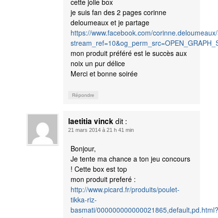
cette jolie box
je suis fan des 2 pages corinne
deloumeaux et je partage
https://www.facebook.com/corinne.deloumeaux
stream_ref=10&og_perm_src=OPEN_GRAPH
mon produit préféré est le succès aux
noix un pur délice
Merci et bonne soirée
Répondre
dit :
laetitia vinck
21 mars 2014 à 21 h 41 min
Bonjour,
Je tente ma chance a ton jeu concours
! Cette box est top
mon produit preferé :
http://www.picard.fr/produits/poulet-
tikka-riz-
basmati/000000000000021865,default,pd.html