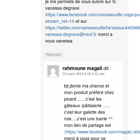
je me permets de vous suivre sur fc
vanessa degrave
https://www.facebook.com/vanessouille.mige/
stream_ref=10
et sur
https://twitter.com/vanessouille54/status/446
vanessa.degrave@neuf.fr
merci a
vous vanessa
Répondre
dit :
rahmoune magali
22 mars 2014 à 19 h 11 min
bjr,jtente ma chance et
mon produit préféré chez
picard ….. c’est les
gâteaux /pâtisserie …..
c’est leur galette des
rois….c’est une tuerie ^^
mon lien de partage est
:
https://www.facebook.com/magali.ra
merci à vous pour ce