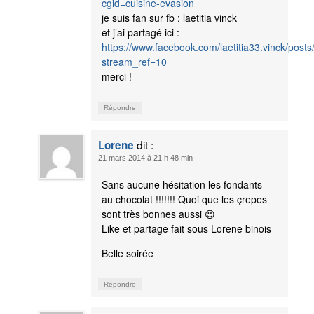
cgid=cuisine-evasion
je suis fan sur fb : laetitia vinck
et j’ai partagé ici :
https://www.facebook.com/laetitia33.vinck/po
stream_ref=10
merci !
Répondre
dit :
Lorene
21 mars 2014 à 21 h 48 min
Sans aucune hésitation les fondants
au chocolat !!!!!!! Quoi que les çrepes
sont très bonnes aussi 😉
Like et partage fait sous Lorene binois
Belle soirée
Répondre