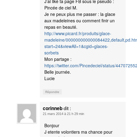
J’ai liké ta page FB sous le pseudo :
Pincée de ciel M.
Je ne peux plus me passer : la glace
aux madeleines ou comment finir un
repas en beauté.
http://www.picard.fr/produits/glace-
madeleine/000000000000084422,default,pd.ht
start=24&viewAll=1&cgid=glaces-
sorbets
Mon partage :
https://twitter.com/Pincedeciel/status/447072
Belle journée.
Lucie
Répondre
dit :
corinneb
21 mars 2014 à 21 h 29 min
Bonjour
J etente volontiers ma chance pour