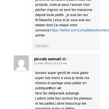
produits ,mais je peux l’avouer mon
pécher mignon ce sont les macarons
depuis toute petite ,,je suis fan sur
fb:Natacha Leroy et je vous suis sur
twister dont j’ai relayé votre
concours:
https://twitter.com/LeroyNatacha/st
soirée
Répondre
dit :
piccolo samuel
21 mars 2014 à 22 h 27 min
bonsoir super gentil de nous gatez
super lots merci a vous je tente ma
chance et partage avec plaisir en
publique♥bon wk
fans fac dailysnack aubange
j adore cette box surtout les plateaux
et les pailles j aime beaucoup les
macarons aussi un delice