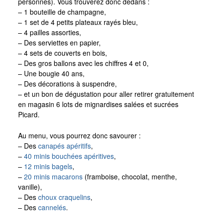
personnes). Vous trouverez donc dedans :
– 1 bouteille de champagne,
– 1 set de 4 petits plateaux rayés bleu,
– 4 pailles assorties,
– Des serviettes en papier,
– 4 sets de couverts en bois,
– Des gros ballons avec les chiffres 4 et 0,
– Une bougie 40 ans,
– Des décorations à suspendre,
– et un bon de dégustation pour aller retirer gratuitement
en magasin 6 lots de mignardises salées et sucrées
Picard.
Au menu, vous pourrez donc savourer :
– Des
canapés apéritifs
,
–
40 minis bouchées apéritives
,
–
12 minis bagels
,
–
20 minis macarons
(framboise, chocolat, menthe,
vanille),
– Des
choux craquelins
,
– Des
cannelés
.