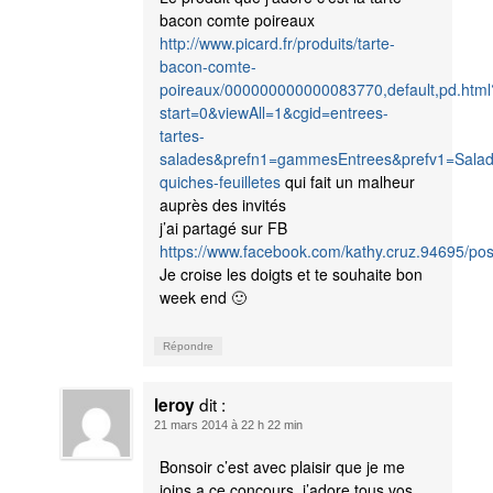
bacon comte poireaux
http://www.picard.fr/produits/tarte-
bacon-comte-
poireaux/000000000000083770,default,pd.html
start=0&viewAll=1&cgid=entrees-
tartes-
salades&prefn1=gammesEntrees&prefv1=Sal
quiches-feuilletes
qui fait un malheur
auprès des invités
j’ai partagé sur FB
https://www.facebook.com/kathy.cruz.94695/p
Je croise les doigts et te souhaite bon
week end 🙂
Répondre
dit :
leroy
21 mars 2014 à 22 h 22 min
Bonsoir c’est avec plaisir que je me
joins a ce concours ,j’adore tous vos