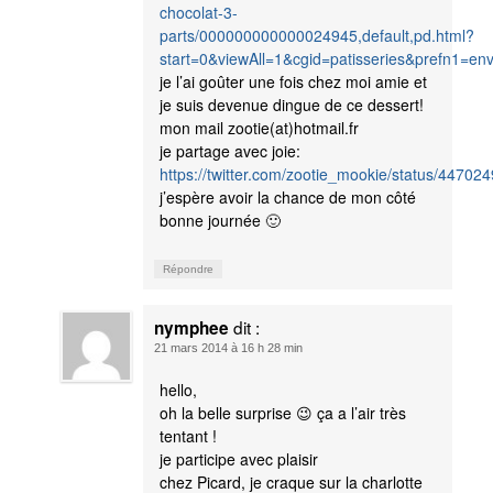
chocolat-3-
parts/000000000000024945,default,pd.html?
start=0&viewAll=1&cgid=patisseries&prefn1=env
je l’ai goûter une fois chez moi amie et
je suis devenue dingue de ce dessert!
mon mail zootie(at)hotmail.fr
je partage avec joie:
https://twitter.com/zootie_mookie/status/4470
j’espère avoir la chance de mon côté
bonne journée 🙂
Répondre
dit :
nymphee
21 mars 2014 à 16 h 28 min
hello,
oh la belle surprise 😉 ça a l’air très
tentant !
je participe avec plaisir
chez Picard, je craque sur la charlotte