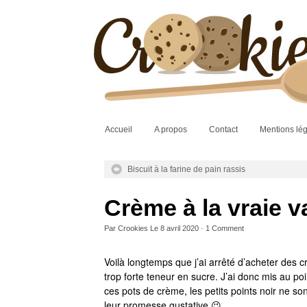
Accueil
A propos
Contact
Mentions lé
Biscuit à la farine de pain rassis
Crème à la vraie va
Par
Crookies
Le
8 avril 2020
·
1
Comment
Voilà longtemps que j’ai arrêté d’acheter des c
trop forte teneur en sucre. J’ai donc mis au poi
ces pots de crème, les petits points noir ne sont
leur promesse gustative 😉