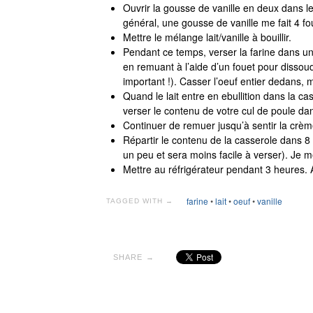
Ouvrir la gousse de vanille en deux dans le
général, une gousse de vanille me fait 4 fo
Mettre le mélange lait/vanille à bouillir.
Pendant ce temps, verser la farine dans un 
en remuant à l’aide d’un fouet pour dissoudr
important !). Casser l’oeuf entier dedans, 
Quand le lait entre en ebullition dans la cas
verser le contenu de votre cul de poule dan
Continuer de remuer jusqu’à sentir la crème
Répartir le contenu de la casserole dans 8 
un peu et sera moins facile à verser). Je m
Mettre au réfrigérateur pendant 3 heures. A
farine
•
lait
•
oeuf
•
vanille
TAGGED WITH →
SHARE →