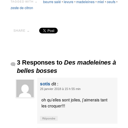
beurre salé
•
levure
•
madeleines
•
miel
•
oeufs
•
TAGGED WITH →
zeste de citron
SHARE →
3 Responses to
Des madeleines à
belles bosses
dit :
sotis
26 janvier 2018 à 15 h 55 min
oh qu’elles sont jolies, j’aimerais tant
les croquer!!!
Répondre