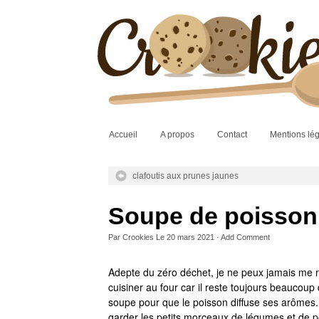
Accueil
A propos
Contact
Mentions lé
clafoutis aux prunes jaunes
Soupe de poisson 
Par
Crookies
Le
20 mars 2021
·
Add Comment
Adepte du zéro déchet, je ne peux jamais me ré
cuisiner au four car il reste toujours beaucoup 
soupe pour que le poisson diffuse ses arômes.
garder les petits morceaux de légumes et de p