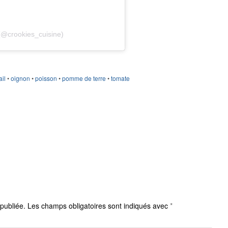
(@crookies_cuisine)
ail
•
oignon
•
poisson
•
pomme de terre
•
tomate
publiée.
Les champs obligatoires sont indiqués avec
*