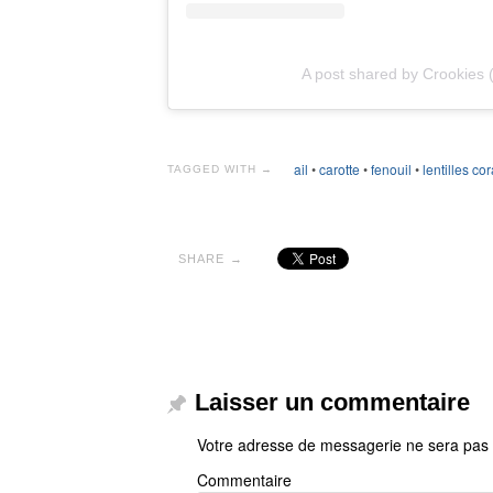
A post shared by Crookies 
ail
•
carotte
•
fenouil
•
lentilles cor
TAGGED WITH →
SHARE →
Laisser un commentaire
Votre adresse de messagerie ne sera pas 
Commentaire