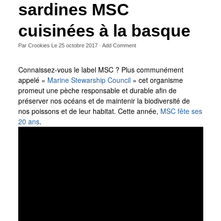
sardines MSC
cuisinées à la basque
Par
Crookies
Le
25 octobre 2017
·
Add Comment
Connaissez-vous le label MSC ? Plus communément
appelé «
Marine Stewarship Council
» cet organisme
promeut une pèche responsable et durable afin de
préserver nos océans et de maintenir la biodiversité de
nos poissons et de leur habitat. Cette année,
MSC fête ses
20 ans
.