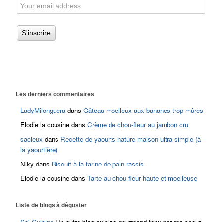
Les derniers commentaires
LadyMilonguera
dans
Gâteau moelleux aux bananes trop mûres
Elodie la cousine
dans
Crème de chou-fleur au jambon cru
sacleux
dans
Recette de yaourts nature maison ultra simple (à
la yaourtière)
Niky
dans
Biscuit à la farine de pain rassis
Elodie la cousine
dans
Tarte au chou-fleur haute et moelleuse
Liste de blogs à déguster
So' Cuisine
Un autre blog cuisine gourmand tenu par ma soeur