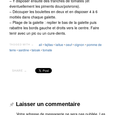
– Y disposer ensuite des tranches de tomates (et
éventuellement les piments doux/poivrons).
– Découper les boulettes en deux et en disposer 4 à 6
moitiés dans chaque galette.
– Pliage de la galette : replier le bas de la galette puis
rabattre les bords gauche et droits vers le centre. Faire
tenir avec un pic ou un cure-dents.
ail
•
fajitas
•
laitue
•
oeuf
•
oignon
•
pomme de
TAGGED WITH →
terre
•
sardine
•
taloak
•
tomate
SHARE →
Laisser un commentaire
Votre adresse de messagerie ne sera pas publiée.
Les