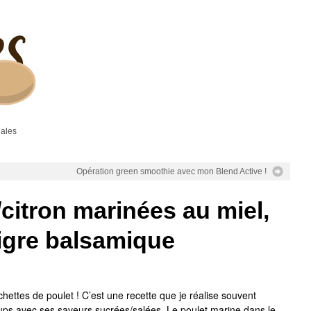
gales
Opération green smoothie avec mon Blend Active !
citron marinées au miel,
igre balsamique
hettes de poulet ! C’est une recette que je réalise souvent
s coups avec ses saveurs sucrées/salées. Le poulet marine dans le