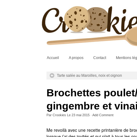
Accueil
A propos
Contact
Mentions lé
Tarte salée au Maroilles, noix et oignon
Brochettes poulet/
gingembre et vina
Par
Crookies
Le
23 mai 2015
·
Add Comment
Me revoilà avec une recette printanière de broc
lorsque j’ai des invités et qui plait à tous le