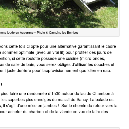
 avons louée en Auvergne – Photo © Camping les Bombes
s cette fois-ci opté pour une alternative garantissant le cadre
sommeil optimale (avec un vrai lit) pour profiter des jours de
ion, si cette roulotte possède une cuisine (micro-ondes,
as de salle de bain, vous serez obligés d’utiliser les douches et
t juste derrière pour l’approvisionnement quotidien en eau.
n
s à pied faire une randonnée d’1h30 autour du lac de Chambon à
it les superbes pics enneigés du massif du Sancy. La balade est
s, il s’agit d’une mise en jambes ! Sur le chemin du retour vers la
our acheter du charbon et de la viande en vue de faire des