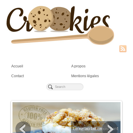
Accueil
A propos
Contact
Mentions légales
ien
Le riz au lait croustillant