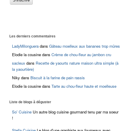
Les derniers commentaires
LadyMilonguera
dans
Gâteau moelleux aux bananes trop mûres
Elodie la cousine
dans
Crème de chou-fleur au jambon cru
sacleux
dans
Recette de yaourts nature maison ultra simple (à
la yaourtière)
Niky
dans
Biscuit à la farine de pain rassis
Elodie la cousine
dans
Tarte au chou-fleur haute et moelleuse
Liste de blogs à déguster
So' Cuisine
Un autre blog cuisine gourmand tenu par ma soeur
!
Stella Cuisine
Le blog d'une graphiste aux fourneaux avec