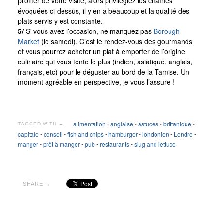
profiter de votre visite, alors privilégiez les chaînes
évoquées ci-dessus, il y en a beaucoup et la qualité des
plats servis y est constante.
5/
Si vous avez l’occasion, ne manquez pas
Borough
Market
(le samedi). C’est le rendez-vous des gourmands
et vous pourrez acheter un plat à emporter de l’origine
culinaire qui vous tente le plus (indien, asiatique, anglais,
français, etc) pour le déguster au bord de la Tamise. Un
moment agréable en perspective, je vous l’assure !
alimentation
•
anglaise
•
astuces
•
brittanique
•
TAGGED WITH →
capitale
•
conseil
•
fish and chips
•
hamburger
•
londonien
•
Londre
•
manger
•
prêt à manger
•
pub
•
restaurants
•
slug and lettuce
SHARE →