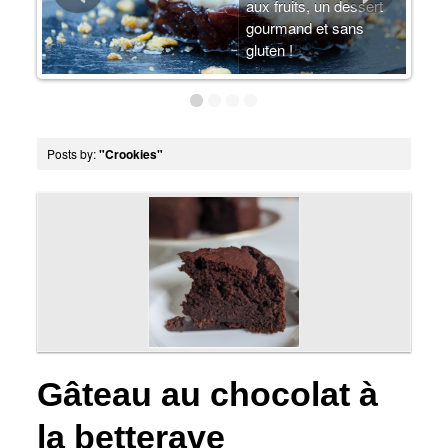
arte
aux fruits, un dessert
u-
gourmand et sans
gluten !
Posts by:
"Crookies"
Gâteau au chocolat à
la betterave