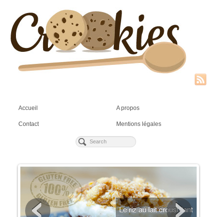
Accueil
A propos
Contact
Mentions légales
ien
Le riz au lait croustillant