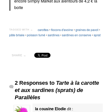
encore Simply Market aux alentours de 4,2 € la
boite
carottes
•
flocons d'avoine
•
graines de pavot
•
TAGGED WITH →
pâte brisée
•
poisson fumé
•
sardines
•
sardines en conserve
•
sprat
SHARE →
2 Responses to
Tarte à la carotte
et aux sardines (sprats) de
Parallèles
dit :
la cousine Elodie