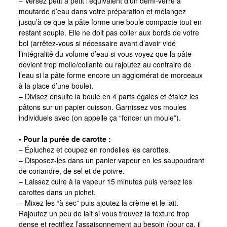
– Versez petit à petit l’équivalent d’un demi-verre à
moutarde d’eau dans votre préparation et mélangez
jusqu’à ce que la pâte forme une boule compacte tout en
restant souple. Elle ne doit pas coller aux bords de votre
bol (arrêtez-vous si nécessaire avant d’avoir vidé
l’intégralité du volume d’eau si vous voyez que la pâte
devient trop molle/collante ou rajoutez au contraire de
l’eau si la pâte forme encore un agglomérat de morceaux
à la place d’une boule).
– Divisez ensuite la boule en 4 parts égales et étalez les
pâtons sur un papier cuisson. Garnissez vos moules
individuels avec (on appelle ça “foncer un moule”).
• Pour la purée de carotte :
– Épluchez et coupez en rondelles les carottes.
– Disposez-les dans un panier vapeur en les saupoudrant
de coriandre, de sel et de poivre.
– Laissez cuire à la vapeur 15 minutes puis versez les
carottes dans un pichet.
– Mixez les “à sec” puis ajoutez la crème et le lait.
Rajoutez un peu de lait si vous trouvez la texture trop
dense et rectifiez l’assaisonnement au besoin (pour ça, il