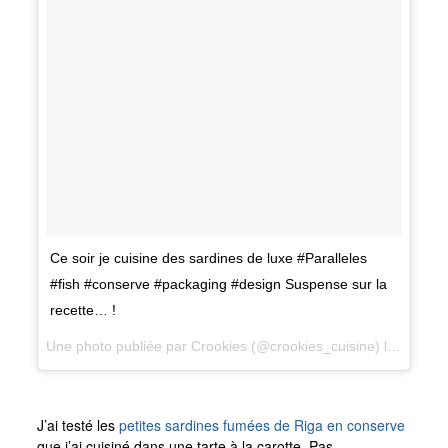
Ce soir je cuisine des sardines de luxe #Paralleles
#fish #conserve #packaging #design Suspense sur la
recette… !
Une photo publiée par Crookies (@crookies_cuisine) le
31 Oct
J’ai testé les
petites sardines fumées de Riga en conserve
que j’ai cuisiné dans une tarte à la carotte. Pas