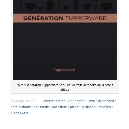
Livre “Génération Tupperware” d’où est extraite la recette de la pâte à
choux
choux
•
crème
•
génération
•
livre
•
microcook
•
TAGGED WITH →
pâte à choux
•
pâtisserie
•
pâtissière
•
pichet
•
pistache
•
recettes
•
tupperware