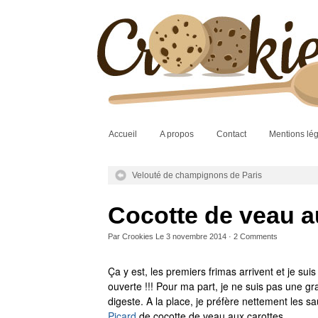
Accueil
A propos
Contact
Mentions lé
Velouté de champignons de Paris
Cocotte de veau a
Par
Crookies
Le
3 novembre 2014
·
2
Comments
Ça y est, les premiers frimas arrivent et je su
ouverte !!! Pour ma part, je ne suis pas une g
digeste. A la place, je préfère nettement les 
Picard
de cocotte de veau aux carottes.