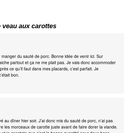
 veau aux carottes
 manger du sauté de porc. Bonne idée de venir ici. Sur
raiche partout et ça ne me plait pas. Je vais donc accommoder
près ce qu’il faut dans mes placards, c’est parfait. Je
c’était bon.
yé au dîner hier soir. J’ai donc mis du sauté de porc, n’ai pas
uire les morceaux de carotte juste avant de faire dorer la viande.
 et je constate que c’est la bonne quantité pour deux bons