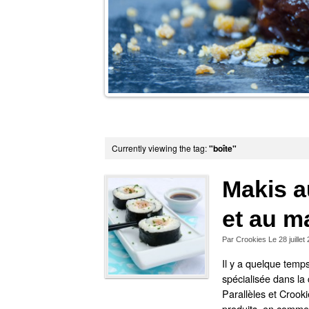
e part de cette tarte
r ?
Currently viewing the tag:
"boîte"
Makis a
et au 
Par
Crookies
Le
28 juillet
Il y a quelque temp
spécialisée dans la
Parallèles et Crooki
produits, en commenç