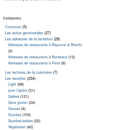
Catégories
Cédez à l'orig
Concours
(5)
carottes et a
Les actus gourmandes
(27)
Les adresses de la tentation
(28)
Adresses de restaurants à Bayonne & Biarritz
(3)
Adresses de restaurants à Bordeaux
(13)
Adresses de restaurants à Paris
(6)
Les lectures de la cuisinière
(7)
Les recettes
(234)
Light
(68)
pour l'apéro
(31)
Salées
(121)
Sans gluten
(24)
Sauces
(4)
Sucrées
(103)
Sucrées/salées
(22)
Végétarien
(42)