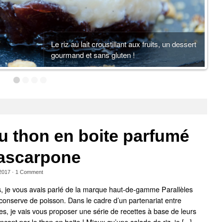
Le riz au lait croustillant aux fruits, un dessert
gourmand et sans gluten !
u thon en boite parfumé
mascarpone
 2017
·
1
Comment
s, je vous avais parlé de la marque haut-de-gamme Parallèles
 conserve de poisson. Dans le cadre d’un partenariat entre
es, je vais vous proposer une série de recettes à base de leurs
ant par le thon en boite ! Mieux qu’une salade de riz, je [...]