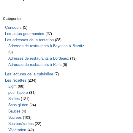
Catégories
Cédez à l'orig
Concours
(5)
carottes et a
Les actus gourmandes
(27)
Les adresses de la tentation
(28)
Adresses de restaurants à Bayonne & Biarritz
(3)
Adresses de restaurants à Bordeaux
(13)
Adresses de restaurants à Paris
(6)
Les lectures de la cuisinière
(7)
Les recettes
(234)
Light
(68)
pour l'apéro
(31)
Salées
(121)
Sans gluten
(24)
Sauces
(4)
Sucrées
(103)
Sucrées/salées
(22)
Végétarien
(42)