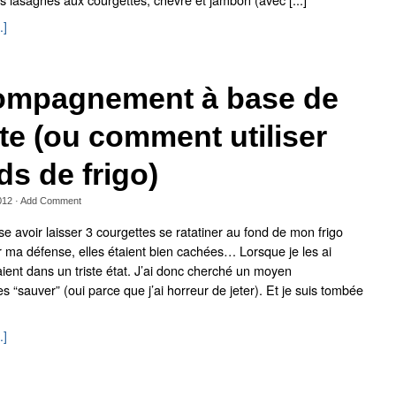
.]
ompagnement à base de
te (ou comment utiliser
ds de frigo)
012
·
Add Comment
se avoir laisser 3 courgettes se ratatiner au fond de mon frigo
 ma défense, elles étaient bien cachées… Lorsque je les ai
aient dans un triste état. J’ai donc cherché un moyen
 “sauver” (oui parce que j’ai horreur de jeter). Et je suis tombée
.]