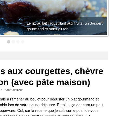
Le riz au lait croustillant aux fruits, un dessert
gourmand et sans gluten !
s aux courgettes, chèvre
on (avec pâte maison)
14
·
Add Comment
déale à ramener au boulot pour déguster un plat gourmand et
table lors de votre pause déjeuner. En plus, ça donnera un petit
tupperware. Oui, car la recette que je suis sur le point de vous
es lasagnes aux courgettes, chèvre et jambon (avec [...]