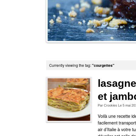
e part de cette tarte
r ?
Currently viewing the tag:
"courgettes"
lasagne
et jamb
Par
Crookies
Le
5 mai 20
Voilà une recette i
facilement transpor
air d’Italie à votre 
dévoiler est celle d